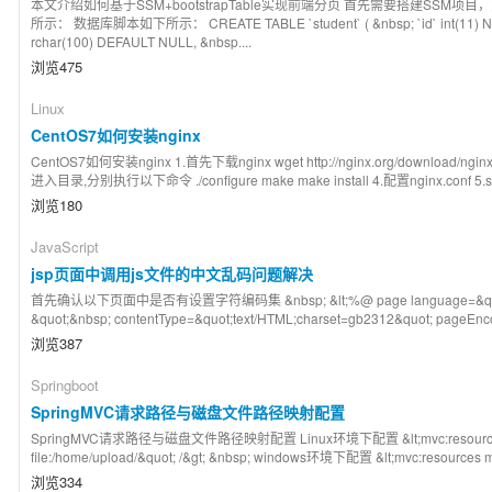
本文介绍如何基于SSM+bootstrapTable实现前端分页 首先需要搭建SSM
所示： 数据库脚本如下所示： CREATE TABLE `student` ( &nbsp; `id` int(11) N
rchar(100) DEFAULT NULL, &nbsp....
浏览475
Linux
CentOS7如何安装nginx
CentOS7如何安装nginx 1.首先下载nginx wget http://nginx.org/download/nginx-1.9.
进入目录,分别执行以下命令 ./configure make make install 4.配置nginx.conf 5.sb
浏览180
JavaScript
jsp页面中调用js文件的中文乱码问题解决
首先确认以下页面中是否有设置字符编码集 &nbsp; &lt;%@ page language=&quot;java&quo
&quot;&nbsp; contentType=&quot;text/HTML;charset=gb2312&quot; pageEnco
浏览387
Springboot
SpringMVC请求路径与磁盘文件路径映射配置
SpringMVC请求路径与磁盘文件路径映射配置 Linux环境下配置 &lt;mvc:resources mappin
file:/home/upload/&quot; /&gt; &nbsp; windows环境下配置 &lt;mvc:resources mapp
浏览334