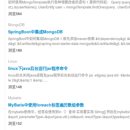
如何使用MongoTemplate执行各种增删改查的语句 1.案例代码如： Query query=new Qu
ot;).is(userName)); UserEntity user = mongoTemplate.findOne(query , Use
浏览584
MongoDB
SpringBoot中集成MongoDB
SpringBoot中如何集成MongoDB 1.首先添加maven依赖 &lt;dependency&gt; &lt;group
d&gt; &lt;artifactId&gt;spring-boot-starter-data-mongodb&lt;/artifactId&gt; &lt;/d
浏览189
Linux
linux下java后台运行jar程序命令
linux后台关闭java进程及java程序后台启动运行命令 ps -ef|grep java kill -9&nbsp; &nbs
le 2&gt;&amp;1 &amp; ....
浏览148
Mybatis
MyBatis中使用foreach标签遍历数组参数
在mybatis使用中，经常会使用到in（）查询 实现要实现 String[] 然后在mybatis条件中使用a
&quot; parameterType=&quot;java.util.List&quot; resultType=&quot;type&quot;
浏览152