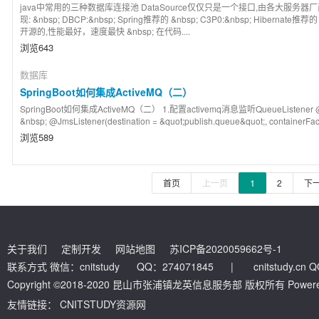
java中常用的三种数据库连接池 DataSource仅仅只是一个接口,由各大服务器厂商来实现(
现: &nbsp; DBCP:&nbsp; Spring推荐的 &nbsp; C3P0:&nbsp; Hibernate
开源的,性能最好，速度最快 &nbsp; 在代码....
浏览643
数据库
SpringBoot如何集成ActiveMQ（二）
SpringBoot如何集成ActiveMQ（二） 1.配置activemq消息监听QueueListener @Compo
&nbsp; @JmsListener(destination = &quot;publish.queue&quot;, containerFacto
浏览589
1
首页
上一页
2
下
关于我们
定制开发
网站地图
苏ICP备2020059662号-1
联系方式 微信：cnitstudy QQ：274071845
|
cnitstudy.cn
Copyright ©2018-2020 昆山市张浦镇龙英信息服务部 版权所有 Powered by
友情链接：
CNITSTUDY资源网