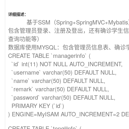
详细描述：
基于SSM（Spring+SpringMVC+My
包含管理员登录、注册及登出，还有确诊学生信
查询功能等）
数据库使用MYSQL：包含管理员信息表、确诊
CREATE TABLE `managerinfo` (
`id` int(11) NOT NULL AUTO_INCREMENT,
`username` varchar(50) DEFAULT NULL,
`name` varchar(50) DEFAULT NULL,
`remark` varchar(50) DEFAULT NULL,
`password` varchar(50) DEFAULT NULL,
PRIMARY KEY (`id`)
) ENGINE=MyISAM AUTO_INCREMENT=2 DEF
CREATE TABLE `tongjiinfo` (