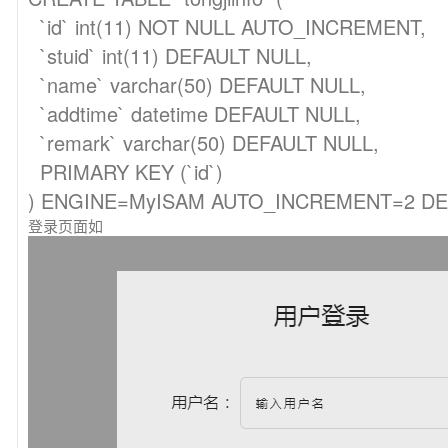
`id` int(11) NOT NULL AUTO_INCREMENT,
`stuid` int(11) DEFAULT NULL,
`name` varchar(50) DEFAULT NULL,
`addtime` datetime DEFAULT NULL,
`remark` varchar(50) DEFAULT NULL,
PRIMARY KEY (`id`)
) ENGINE=MyISAM AUTO_INCREMENT=2 DEF
登录页面如