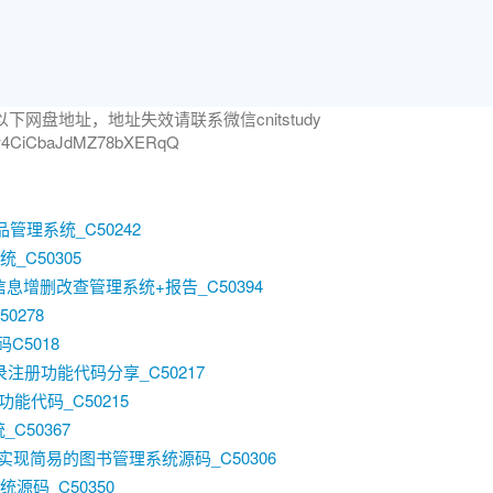
网盘地址，地址失效请联系微信cnitstudy
Gcw4CiCbaJdMZ78bXERqQ
药品管理系统_C50242
_C50305
员信息增删改查管理系统+报告_C50394
0278
C5018
加登录注册功能代码分享_C50217
功能代码_C50215
_C50367
ysql）实现简易的图书管理系统源码_C50306
源码_C50350