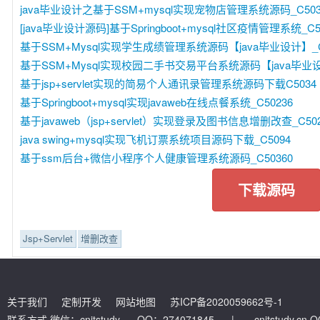
java毕业设计之基于SSM+mysql实现宠物店管理系统源码_C503
[java毕业设计源码]基于Springboot+mysql社区疫情管理系统_C5
基于SSM+Mysql实现学生成绩管理系统源码【java毕业设计】_C
基于SSM+Mysql实现校园二手书交易平台系统源码【java毕业设计
基于jsp+servlet实现的简易个人通讯录管理系统源码下载C5034
基于Springboot+mysql实现javaweb在线点餐系统_C50236
基于javaweb（jsp+servlet）实现登录及图书信息增删改查_C502
java swing+mysql实现飞机订票系统项目源码下载_C5094
基于ssm后台+微信小程序个人健康管理系统源码_C50360
下载源码
Jsp+Servlet
增删改查
关于我们
定制开发
网站地图
苏ICP备2020059662号-1
联系方式 微信：cnitstudy QQ：274071845
|
cnitstudy.cn